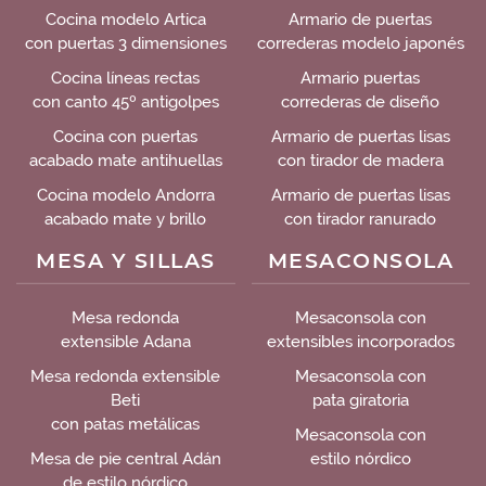
Cocina modelo Artica
Armario de puertas
con puertas 3 dimensiones
correderas modelo japonés
Cocina líneas rectas
Armario puertas
con canto 45º antigolpes
correderas de diseño
Cocina con puertas
Armario de puertas lisas
acabado mate antihuellas
con tirador de madera
Cocina modelo Andorra
Armario de puertas lisas
acabado mate y brillo
con tirador ranurado
MESA Y SILLAS
MESACONSOLA
Mesa redonda
Mesaconsola con
extensible Adana
extensibles incorporados
Mesa redonda extensible
Mesaconsola con
Beti
pata giratoria
con patas metálicas
Mesaconsola con
Mesa de pie central Adán
estilo nórdico
de estilo nórdico