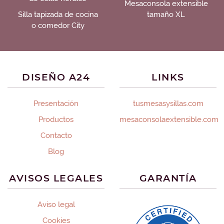
Mesaconsola extensible
Silla tapizada de cocina
tamaño XL
o comedor City
DISEÑO A24
LINKS
Presentación
tusmesasysillas.com
Productos
mesaconsolaextensible.com
Contacto
Blog
AVISOS LEGALES
GARANTÍA
Aviso legal
Cookies