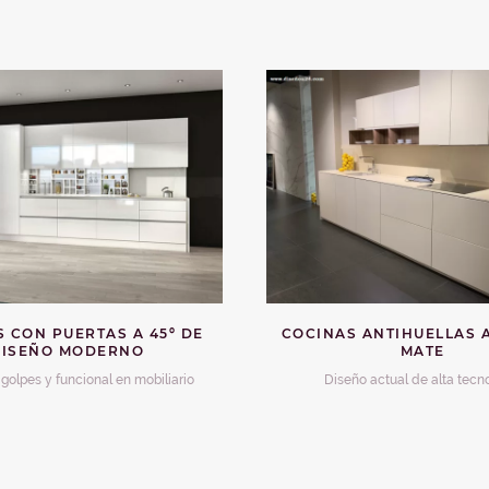
 CON PUERTAS A 45º DE
COCINAS ANTIHUELLAS
DISEÑO MODERNO
MATE
golpes y funcional en mobiliario
Diseño actual de alta tecn