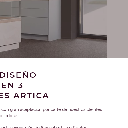
 DISEÑO
EN 3
ES ARTICA
 con gran aceptación por parte de nuestros cleintes
coradores.
estra exposición de San sebastian o Renteria