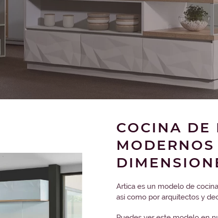
COCINA DE
MODERNOS 
DIMENSION
Artica es un modelo de cocina
asi como por arquitectos y de
Puedes ver este modelo en nu