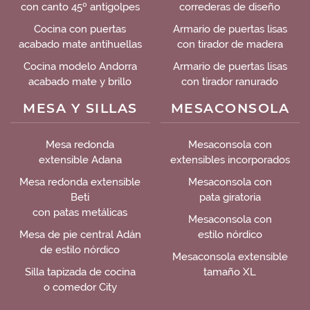
con canto 45º antigolpes
correderas de diseño
Cocina con puertas
Armario de puertas lisas
acabado mate antihuellas
con tirador de madera
Cocina modelo Andorra
Armario de puertas lisas
acabado mate y brillo
con tirador ranurado
MESA Y SILLAS
MESACONSOLA
Mesa redonda
Mesaconsola con
extensible Adana
extensibles incorporados
Mesa redonda extensible
Mesaconsola con
Beti
pata giratoria
con patas metálicas
Mesaconsola con
Mesa de pie central Adán
estilo nórdico
de estilo nórdico
Mesaconsola extensible
Silla tapizada de cocina
tamaño XL
o comedor City