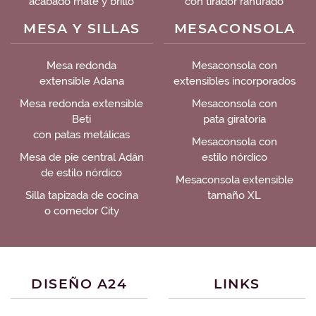
acabado mate y brillo
con tirador ranurado
MESA Y SILLAS
MESACONSOLA
Mesa redonda
Mesaconsola con
extensible Adana
extensibles incorporados
Mesa redonda extensible
Mesaconsola con
Beti
pata giratoria
con patas metálicas
Mesaconsola con
Mesa de pie central Adán
estilo nórdico
de estilo nórdico
Mesaconsola extensible
Silla tapizada de cocina
tamaño XL
o comedor City
DISEÑO A24
LINKS