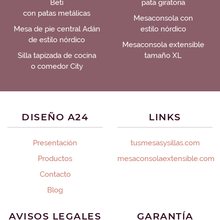
Beti
pata giratoria
con patas metálicas
Mesaconsola con
Mesa de pie central Adán
estilo nórdico
de estilo nórdico
Mesaconsola extensible
Silla tapizada de cocina
tamaño XL
o comedor City
DISEÑO A24
LINKS
Presentación
tusmesasysillas.com
Productos
mesaconsolaextensible.com
Contacto
Blog
AVISOS LEGALES
GARANTÍA